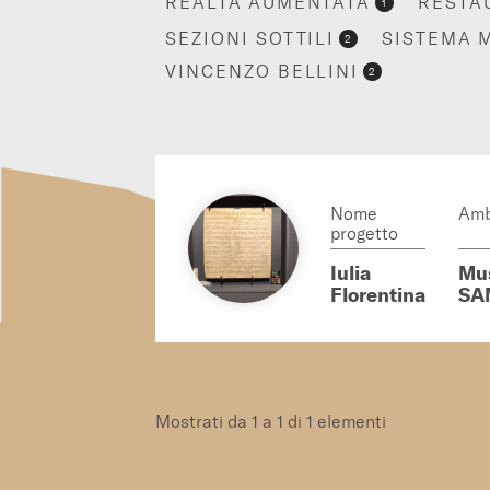
REALTÀ AUMENTATA
RESTA
1
SEZIONI SOTTILI
SISTEMA 
2
VINCENZO BELLINI
2
Nome
Amb
progetto
Iulia
Mus
Florentina
SA
Mostrati da 1 a 1 di 1 elementi