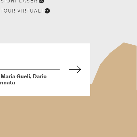
SIONI LASER
20
TOUR VIRTUALI
15
 Maria Gueli, Dario
annata