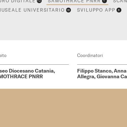
URO DIGITALE
SAMOTHRACE PNRR
SCAN
12
1
MUSEALE UNIVERSITARIO
SVILUPPO APP
16
6
ito
Coordinatori
eo Diocesano Catania,
Filippo Stanco, Anna
MOTHRACE PNRR
Allegra, Giovanna C